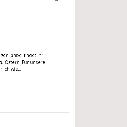
wer 2
gen, anbei findet ihr
zu Ostern. Für unsere
lich wie...