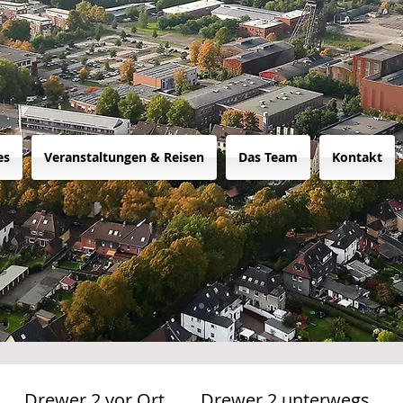
es
Veranstaltungen & Reisen
Das Team
Kontakt
Drewer 2 vor Ort
Drewer 2 unterwegs