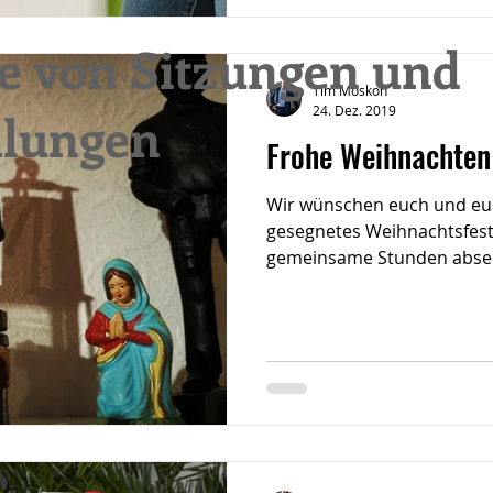
le von Sitzungen und
Tim Moskon
24. Dez. 2019
lungen
Frohe Weihnachten
Wir wünschen euch und eur
gesegnetes Weihnachtsfest
gemeinsame Stunden abseit
all...