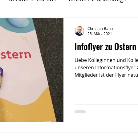
Bildung @ Drewer 2
Entgelt
Lokales
Christian Bahn
25. März 2021
Infoflyer zu Ostern
er 2
Feste @ Drewer 2
Jubilarfeier @ Dre
Liebe Kolleginnen und Kolle
unseren Informationsflyer 
er 2
Mitglieder ist der Flyer natür