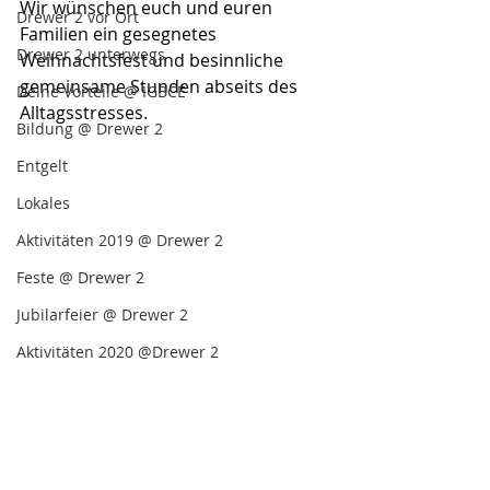
Wir wünschen euch und euren 
Drewer 2 vor Ort
Familien ein gesegnetes 
Drewer 2 unterwegs
Weihnachtsfest und besinnliche 
gemeinsame Stunden abseits des 
Deine Vorteile @ IGBCE
Alltagsstresses.
Bildung @ Drewer 2
Entgelt
Lokales
Aktivitäten 2019 @ Drewer 2
Feste @ Drewer 2
Jubilarfeier @ Drewer 2
Aktivitäten 2020 @Drewer 2