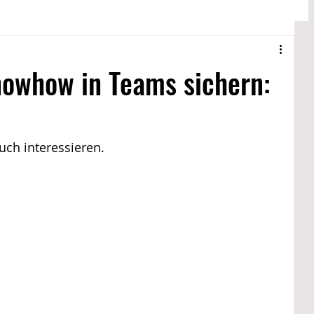
 @ Drewer 2
Entgelt
Lokales
owhow in Teams sichern:
ste @ Drewer 2
Jubilarfeier @ Drewer 2
ch interessieren.