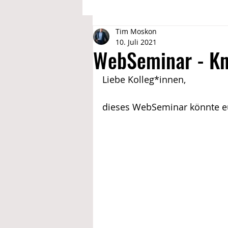
Tim Moskon
Deine Vorteile @ IGBCE
Bildung
10. Juli 2021
WebSeminar - Kn
Aktivitäten 2019 @ Drewer 2
Fe
Liebe Kolleg*innen,
dieses WebSeminar könnte eu
Aktivitäten 2020 @Drewer 2