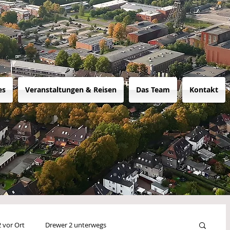
es
Veranstaltungen & Reisen
Das Team
Kontakt
 vor Ort
Drewer 2 unterwegs