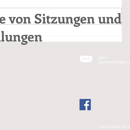
le von Sitzungen und
lungen
igbce-
ogdrewer2@gmx.
Hier findest du u