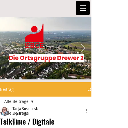
Die Ortsgruppe Drewer 2
Beitrag
Alle Beiträge
Tanja Soschinski
Alle Beiträge
4. Juli 2021
TalkTime / Digitale
Tarifpolitik