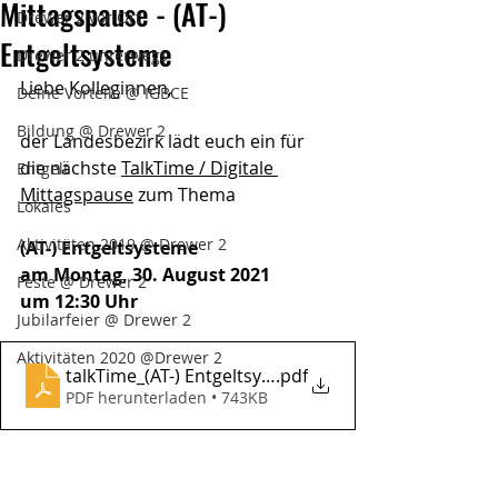
Mittagspause - (AT-)
Drewer 2 vor Ort
Entgeltsysteme
Drewer 2 unterwegs
Liebe Kolleginnen,
Deine Vorteile @ IGBCE
Bildung @ Drewer 2
der Landesbezirk lädt euch ein für 
die nächste 
TalkTime / Digitale 
Entgelt
Mittagspause
 zum Thema
Lokales
Aktivitäten 2019 @ Drewer 2
(AT-) Entgeltsysteme
am Montag, 30. August 2021
Feste @ Drewer 2
um 12:30 Uhr
Jubilarfeier @ Drewer 2
Aktivitäten 2020 @Drewer 2
talkTime_(AT-) Entgeltsysteme_30.08.2021_digitale M
.pdf
PDF herunterladen • 743KB