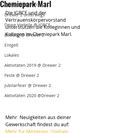
Chemiepark Marl
Drewer 2 vor Ort
Die IGBCE und der 
Drewer 2 unterwegs
Vertrauenskörpervorstand 
Deine Vorteile @ IGBCE
unterstützen die Kolleginnen und 
Kollegen im Chemiepark Marl. 
Bildung @ Drewer 2
Entgelt
Lokales
Aktivitäten 2019 @ Drewer 2
Feste @ Drewer 2
Jubilarfeier @ Drewer 2
Aktivitäten 2020 @Drewer 2
Mehr  Neuigkeiten aus deiner 
Gewerkschaft findest du auf:
Mehr für Mitglieder: Digitale 