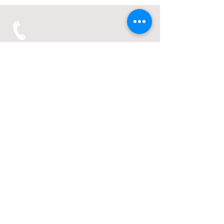
igbce-
ogdrewer2@gmx.de
Büro
IGBCE Hauptstelle,
Herner Str. 18,
45657 Recklinghausen
02361 95310
Knappschaftsältester: