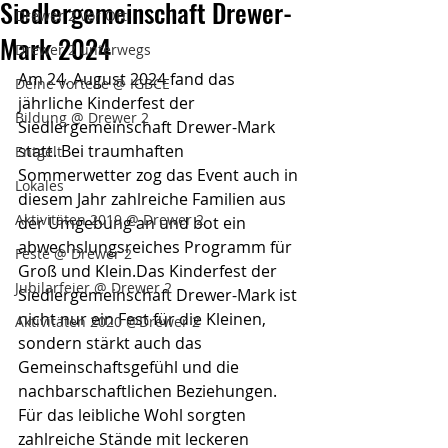
Siedlergemeinschaft Drewer-
Drewer 2 vor Ort
Mark 2024
Drewer 2 unterwegs
Am 24. August 2024 fand das 
Deine Vorteile @ IGBCE
jährliche Kinderfest der 
Bildung @ Drewer 2
Siedlergemeinschaft Drewer-Mark 
statt. Bei traumhaften 
Entgelt
Sommerwetter zog das Event auch in 
Lokales
diesem Jahr zahlreiche Familien aus 
Aktivitäten 2019 @ Drewer 2
der Umgebung an und bot ein 
abwechslungsreiches Programm für 
Feste @ Drewer 2
Groß und Klein.Das Kinderfest der 
Jubilarfeier @ Drewer 2
Siedlergemeinschaft Drewer-Mark ist 
nicht nur ein Fest für die Kleinen, 
Aktivitäten 2020 @Drewer 2
sondern stärkt auch das 
Gemeinschaftsgefühl und die 
nachbarschaftlichen Beziehungen. 
Für das leibliche Wohl sorgten 
zahlreiche Stände mit leckeren 