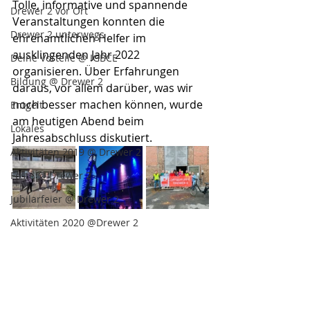
Tolle, informative und spannende 
Drewer 2 vor Ort
Veranstaltungen konnten die 
Drewer 2 unterwegs
ehrenamtlichen Helfer im 
ausklingenden Jahr 2022 
Deine Vorteile @ IGBCE
organisieren. Über Erfahrungen 
Bildung @ Drewer 2
daraus, vor allem darüber, was wir 
noch besser machen können, wurde 
Entgelt
am heutigen Abend beim 
Lokales
Jahresabschluss diskutiert.
Aktivitäten 2019 @ Drewer 2
Feste @ Drewer 2
Jubilarfeier @ Drewer 2
Aktivitäten 2020 @Drewer 2