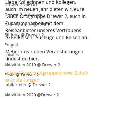
Liebe Kolleginnen und Kollegen,
Drewer 2 vor Ort
auch im neuen Jahr bieten wir, eure 
Drewer 2 unterwegs
IGBCE Ortsgruppe Drewer 2, euch in 
Zusammenarbeit mit dem 
Deine Vorteile @ IGBCE
Reiseanbieter unseres Vertrauens 
Bildung @ Drewer 2
"GBB Reisen" Ausflüge und Reisen an.
Entgelt
Mehr Infos zu den Veranstaltungen 
Lokales
findest du hier:
Aktivitäten 2019 @ Drewer 2
https://www.ortsgruppedrewer2.de/v
Feste @ Drewer 2
eranstaltungen
Jubilarfeier @ Drewer 2
Aktivitäten 2020 @Drewer 2