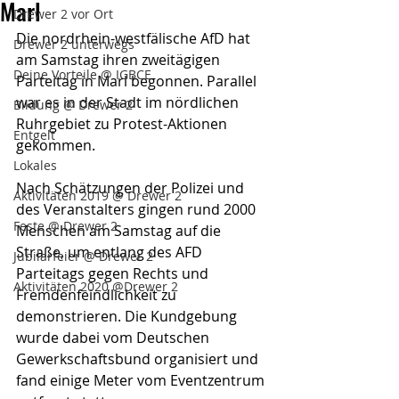
Marl
Drewer 2 vor Ort
Die nordrhein-westfälische AfD hat 
Drewer 2 unterwegs
am Samstag ihren zweitägigen 
Deine Vorteile @ IGBCE
Parteitag in Marl begonnen. Parallel 
war es in der Stadt im nördlichen 
Bildung @ Drewer 2
Ruhrgebiet zu Protest-Aktionen 
Entgelt
gekommen.
Lokales
Nach Schätzungen der Polizei und 
Aktivitäten 2019 @ Drewer 2
des Veranstalters gingen rund 2000 
Feste @ Drewer 2
Menschen am Samstag auf die 
Straße, um entlang des AFD 
Jubilarfeier @ Drewer 2
Parteitags gegen Rechts und 
Aktivitäten 2020 @Drewer 2
Fremdenfeindlichkeit zu 
demonstrieren. Die Kundgebung 
wurde dabei vom Deutschen 
Gewerkschaftsbund organisiert und 
fand einige Meter vom Eventzentrum 