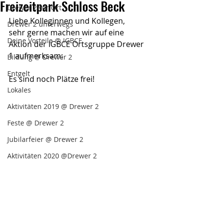
Freizeitpark Schloss Beck
Drewer 2 vor Ort
Liebe Kolleginnen und Kollegen,
Drewer 2 unterwegs
sehr gerne machen wir auf eine 
Deine Vorteile @ IGBCE
Aktion der IGBCE Ortsgruppe Drewer 
1 aufmerksam:
Bildung @ Drewer 2
Entgelt
Es sind noch Plätze frei!
Lokales
Aktivitäten 2019 @ Drewer 2
Feste @ Drewer 2
Jubilarfeier @ Drewer 2
Aktivitäten 2020 @Drewer 2