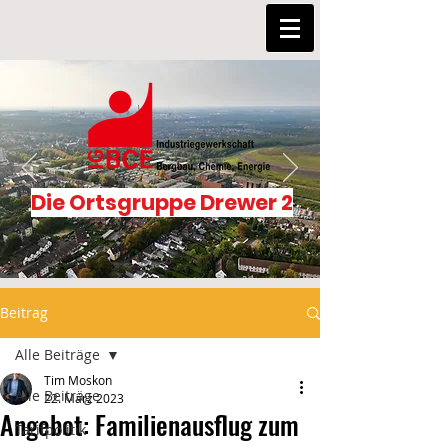
Die Ortsgruppe Drewer 2
Beitrag
Alle Beiträge
Tim Moskon
Alle Beiträge
22. März 2023
Angebot: Familienausflug zum
Tarifpolitik