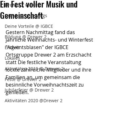
Ein Fest voller Musik und
Drewer 2 vor Ort
Gemeinschaft
Drewer 2 unterwegs
Deine Vorteile @ IGBCE
Gestern Nachmittag fand das 
Bildung @ Drewer 2
jährliche Weihnachts- und Winterfest 
"Adventsblasen" der IGBCE 
Entgelt
Ortsgruppe Drewer 2 am Erzschacht 
Lokales
statt Die festliche Veranstaltung 
Aktivitäten 2019 @ Drewer 2
lockte zahlreiche Mitglieder und ihre 
Familien an, um gemeinsam die 
Feste @ Drewer 2
besinnliche Vorweihnachtszeit zu 
Jubilarfeier @ Drewer 2
genießen.
Aktivitäten 2020 @Drewer 2