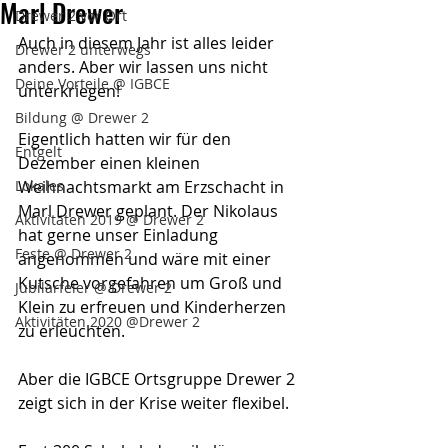
Marl Drewer
Drewer 2 vor Ort
Auch in diesem Jahr ist alles leider 
Drewer 2 unterwegs
anders. Aber wir lassen uns nicht 
Deine Vorteile @ IGBCE
unterkriegen!
Bildung @ Drewer 2
Eigentlich hatten wir für den 
Entgelt
Dezember einen kleinen 
Lokales
Weihnachtsmarkt am Erzschacht in 
Marl Drewer geplant. Der Nikolaus 
Aktivitäten 2019 @ Drewer 2
hat gerne unser Einladung 
Feste @ Drewer 2
angenommen und wäre mit einer 
Kutsche vorgefahren um Groß und 
Jubilarfeier @ Drewer 2
Klein zu erfreuen und Kinderherzen 
Aktivitäten 2020 @Drewer 2
zu erleuchten. 
Aber die IGBCE Ortsgruppe Drewer 2 
zeigt sich in der Krise weiter flexibel. 