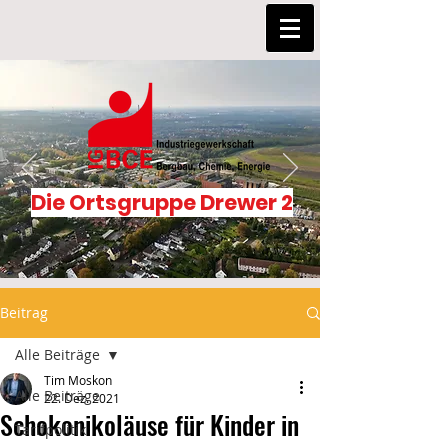
Die Ortsgruppe Drewer 2
Beitrag
Alle Beiträge
Tim Moskon
Alle Beiträge
22. Dez. 2021
Schokonikoläuse für Kinder in
Tarifpolitik