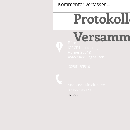
Kommentar verfassen...
Protokol
Versamm
Büro
IGBCE Hauptstelle,
Herner Str. 18,
45657 Recklinghausen
02361 95310
Knappschaftsältester:
02365 485320
02365