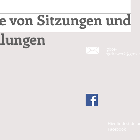
le von Sitzungen und
lungen
igbce-
ogdrewer2@gmx.
Hier findest du u
Facebook