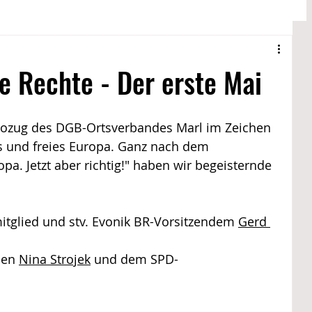
 @ Drewer 2
Entgelt
Lokales
e Rechte - Der erste Mai
ste @ Drewer 2
Jubilarfeier @ Drewer 2
zug des DGB-Ortsverbandes Marl im Zeichen 
es und freies Europa. Ganz nach dem 
a. Jetzt aber richtig!" haben wir begeisternde 
 
glied und stv. Evonik BR-Vorsitzendem 
Gerd 
den 
Nina Strojek
 und dem SPD-