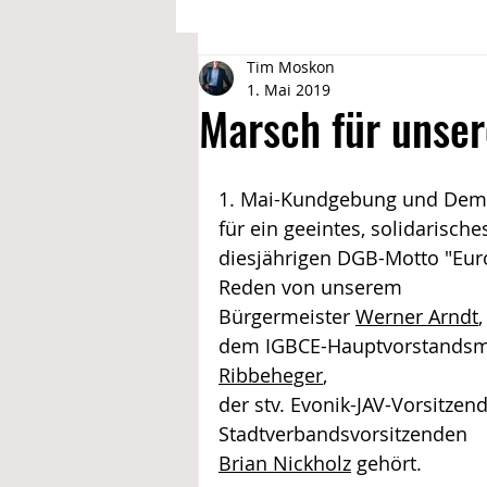
Tim Moskon
Deine Vorteile @ IGBCE
Bildung
1. Mai 2019
Marsch für unser
Aktivitäten 2019 @ Drewer 2
Fe
1. Mai-Kundgebung und Demo
für ein geeintes, solidarisch
Aktivitäten 2020 @Drewer 2
diesjährigen DGB-Motto "Europ
Reden von unserem 
Bürgermeister 
Werner Arndt
,
dem IGBCE-Hauptvorstandsmit
Ribbeheger
, 
der stv. Evonik-JAV-Vorsitzen
Stadtverbandsvorsitzenden
Brian Nickholz
 gehört. 