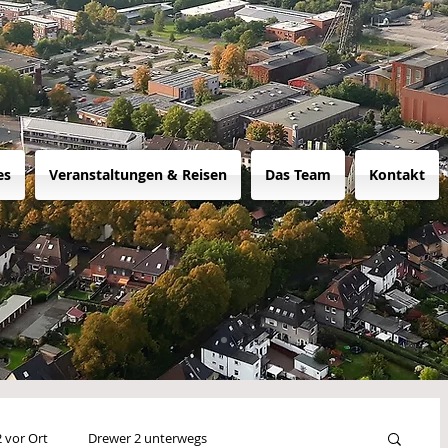
es
Veranstaltungen & Reisen
Das Team
Kontakt
 vor Ort
Drewer 2 unterwegs