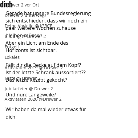
dich
Drewer 2 vor Ort
Gerade hat unsere Bundesregierung 
Drewer 2 unterwegs
sich entschieden, dass wir noch ein 
Deine Vorteile @ IGBCE
paar weitere Wochen zuhause 
bleiben müssen. 
Bildung @ Drewer 2
Aber ein Licht am Ende des 
Entgelt
Horizonts ist sichtbar. 
Lokales
Fällt dir die Decke auf dem Kopf? 
Aktivitäten 2019 @ Drewer 2
Ist der letzte Schrank aussortiert?? 
Feste @ Drewer 2
Das letzte Rezept gekocht? 
Jubilarfeier @ Drewer 2
Und nun: Langeweile? 
Aktivitäten 2020 @Drewer 2
Wir haben da mal wieder etwas für 
dich: