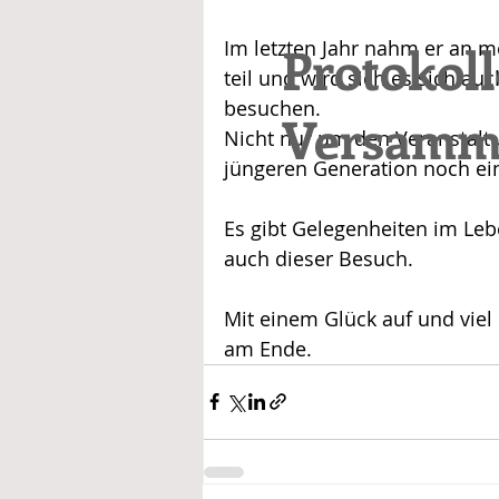
Im letzten Jahr nahm er an 
Protokol
teil und wird sich es sich au
besuchen.
Versamm
Nicht nur um den Veranstal
jüngeren Generation noch ei
Es gibt Gelegenheiten im Leb
auch dieser Besuch.
Mit einem Glück auf und vie
am Ende.