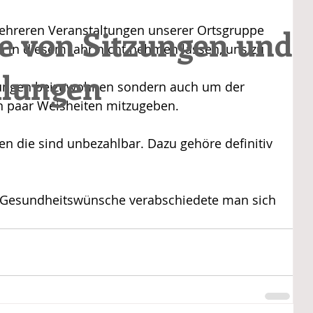
mehreren Veranstaltungen unserer Ortsgruppe 
le von Sitzungen und
ch in diesem Jahr nicht nehmen lassen, uns zu 
lungen
tungen beizuwohnen sondern auch um der 
n paar Weisheiten mitzugeben.
en die sind unbezahlbar. Dazu gehöre definitiv 
l Gesundheitswünsche verabschiedete man sich 