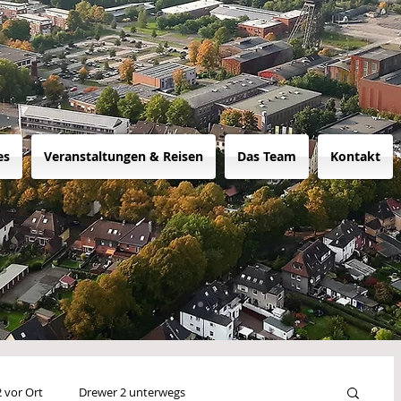
es
Veranstaltungen & Reisen
Das Team
Kontakt
 vor Ort
Drewer 2 unterwegs