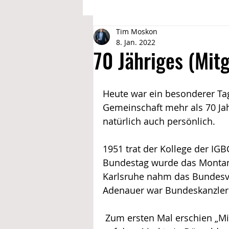
Tim Moskon
Deine Vorteile @ IGBCE
Bildung
8. Jan. 2022
70 Jähriges (Mit
Aktivitäten 2019 @ Drewer 2
Fe
Heute war ein besonderer Tag
Gemeinschaft mehr als 70 Jahr
Aktivitäten 2020 @Drewer 2
natürlich auch persönlich.
1951 trat der Kollege der IG
Bundestag wurde das Montan
Karlsruhe nahm das Bundesve
Adenauer war Bundeskanzler
 Zum ersten Mal erschien „Micky Mouse“, ein Comic-Heft von Walt Disney, 