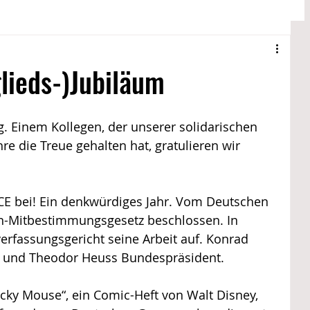
 @ Drewer 2
Entgelt
Lokales
glieds-)Jubiläum
ste @ Drewer 2
Jubilarfeier @ Drewer 2
. Einem Kollegen, der unserer solidarischen 
e die Treue gehalten hat, gratulieren wir 
BCE bei! Ein denkwürdiges Jahr. Vom Deutschen 
-Mitbestimmungsgesetz beschlossen. In 
rfassungsgericht seine Arbeit auf. Konrad 
 und Theodor Heuss Bundespräsident.